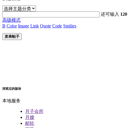
还可输入
120
高级模式
B
Color
Image
Link
Quote
Code
Smilies
发表帖子
浏览过的版块
本地服务
月子会所
月嫂
邮轮