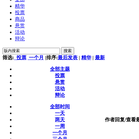
精华
投票
商品
悬赏
活动
辩论
搜索
筛选:
投票
一个月
|
排序:
最后发表
|
精华
|
最新
全部主题
投票
悬赏
活动
辩论
全部时间
一天
两天
作者
回复/查看
一周
一个月