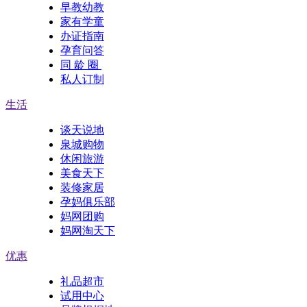
早教幼教
家有学童
办证指南
孕育问答
同 龄 圈
私人订制
生活
谈天说地
泉城购物
休闲旅游
美食天下
装修家居
孕妈俱乐部
妈网团购
妈网淘天下
优惠
礼品超市
试用中心