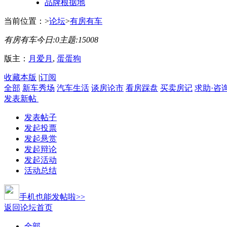
品牌根据地
当前位置：
>
论坛
>
有房有车
有房有车
今日:
0
主题:
15008
版主：
月爱月
,
蛋蛋狗
收藏本版
|
订阅
全部
新车秀场
汽车生活
谈房论市
看房踩盘
买卖房记
求助·咨
发表新帖
发表帖子
发起投票
发起悬赏
发起辩论
发起活动
活动总结
手机也能发帖啦>>
返回论坛首页
全部