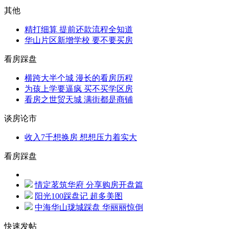
其他
精打细算 提前还款流程全知道
华山片区新增学校 要不要买房
看房踩盘
横跨大半个城 漫长的看房历程
为孩上学要逼疯 买不买学区房
看房之世贸天城 满街都是商铺
谈房论市
收入7千想换房 想想压力着实大
看房踩盘
情定茗筑华府 分享购房开盘篇
阳光100踩盘记 超多美图
中海华山珑城踩盘 华丽丽惊倒
快速发帖