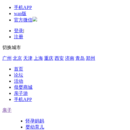
手机APP
wap版
官方微信
登录
|
注册
切换城市
广州
北京
天津
上海
重庆
西安
济南
青岛
郑州
首页
论坛
活动
母婴商城
亲子游
手机APP
亲子
怀孕妈妈
婴幼育儿