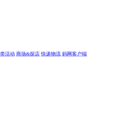
类活动
商场&探店
快递物流
妈网客户端