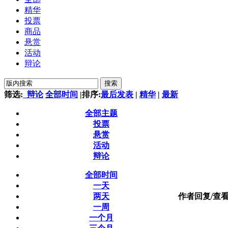
精华
投票
商品
悬赏
活动
辩论
搜索
筛选:
辩论
全部时间
|
排序:
最后发表
|
精华
|
最新
全部主题
投票
悬赏
活动
辩论
全部时间
一天
两天
作者
回复/查
一周
一个月