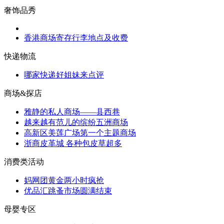
奢饰品秀
香港商场寄存行李地点及收费
快递物流
哪家快递好姐妹来点评
商场&探店
雅静的私人商场——县西巷
越来越有范儿的缤纷五洲商场
高新区美莲广场第一个主题商场
浙商皮革城 各种包皮草超多
消费类活动
妈网团黄金两小时疯抢
优品汇跳蚤市场圆满结束
母婴专区