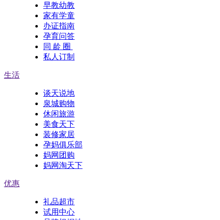
早教幼教
家有学童
办证指南
孕育问答
同 龄 圈
私人订制
生活
谈天说地
泉城购物
休闲旅游
美食天下
装修家居
孕妈俱乐部
妈网团购
妈网淘天下
优惠
礼品超市
试用中心