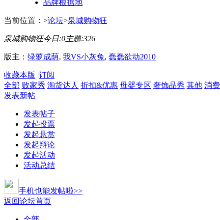
品牌根据地
当前位置：
>
论坛
>
泉城购物狂
泉城购物狂
今日:
0
主题:
326
版主：
绿萝成荫
,
我VS小灰兔
,
蠢蠢欲动2010
收藏本版
|
订阅
全部
败家秀
淘货达人
折扣&优惠
母婴专区
奢饰品秀
其他
消费
发表新帖
发表帖子
发起投票
发起悬赏
发起辩论
发起活动
活动总结
手机也能发帖啦>>
返回论坛首页
全部