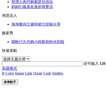
所谓人肉代购都是坑你玩
妈妈们最喜欢逛的母婴店
淘货达人
海淘雅诗兰黛和娇兰经验分享
败家秀
期盼已久代购小棕瓶和粉水到啦
快速发帖
还可输入
120
高级模式
B
Color
Image
Link
Quote
Code
Smilies
发表帖子