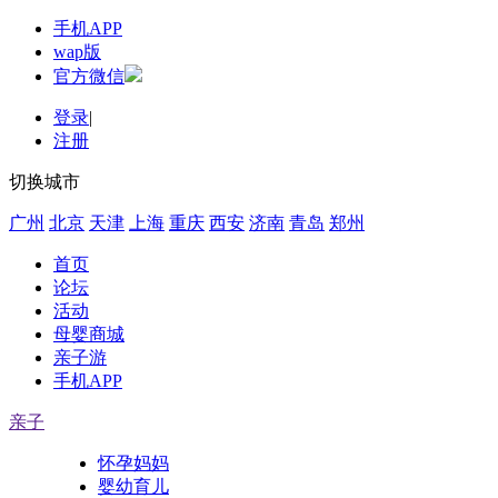
手机APP
wap版
官方微信
登录
|
注册
切换城市
广州
北京
天津
上海
重庆
西安
济南
青岛
郑州
首页
论坛
活动
母婴商城
亲子游
手机APP
亲子
怀孕妈妈
婴幼育儿