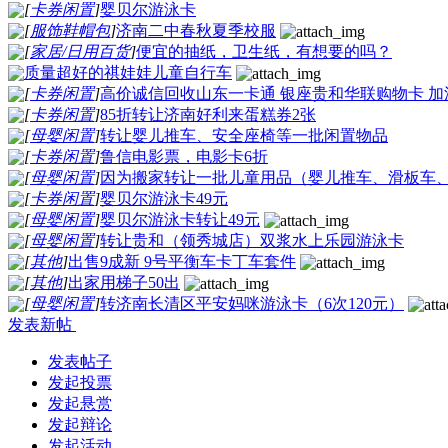
[
卡券闲置
]
婴贝尔游泳卡
[
服饰鞋帽包
]
济南二中春秋夏季校服
[
家居/日用百货
]
便宜的抽纸，卫生纸，有想要的吗？
质量超好的祺娃娃儿童自行车
[
卡券闲置
]
高价诚信回收山东一卡通 银座贵和华联购物卡 
[
卡券闲置
]
85折转让济南好利来蛋糕券2张
[
母婴闲置
]
转让婴儿推车、安全座椅等一批闲置物品
[
卡券闲置
]
鲁信电影票，电影卡6折
[
母婴闲置
]
因为搬家转让一批儿童用品（婴儿推车、滑板车、自行
[
卡券闲置
]
婴贝尔游泳卡49元
[
母婴闲置
]
婴贝尔游泳卡转让49元
[
母婴闲置
]
转让贵和（领秀城店）双浆水上乐园游泳卡
[
其他
]
出售9成新 9号平衡车卡丁车套件
[
其他
]
出家用梯子50出
[
母婴闲置
]
转济南长清区平安妈咪游泳卡（6次120元）
发表新帖
发表帖子
发起投票
发起悬赏
发起辩论
发起活动