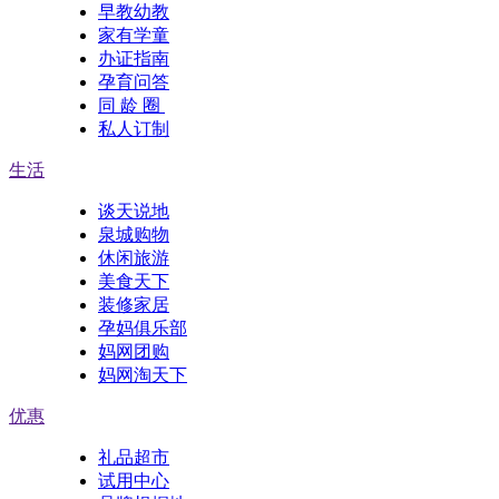
早教幼教
家有学童
办证指南
孕育问答
同 龄 圈
私人订制
生活
谈天说地
泉城购物
休闲旅游
美食天下
装修家居
孕妈俱乐部
妈网团购
妈网淘天下
优惠
礼品超市
试用中心