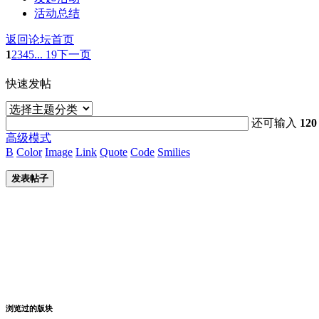
活动总结
返回论坛首页
1
2
3
4
5
... 19
下一页
快速发帖
还可输入
120
高级模式
B
Color
Image
Link
Quote
Code
Smilies
发表帖子
浏览过的版块