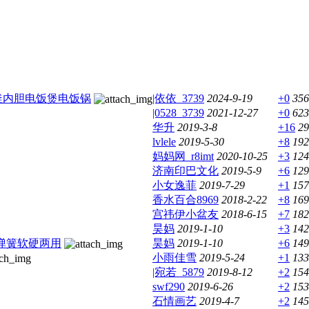
釜内胆电饭煲电饭锅
|依依_3739
2024-9-19
+0
356
|0528_3739
2021-12-27
+0
623
华升
2019-3-8
+16
29
lvlele
2019-5-30
+8
192
妈妈网_r8imt
2020-10-25
+3
124
济南印巴文化
2019-5-9
+6
129
小女逸菲
2019-7-29
+1
157
香水百合8969
2018-2-22
+8
169
宫祎伊小盆友
2018-6-15
+7
182
昊妈
2019-1-10
+3
142
尔弹簧软硬两用
昊妈
2019-1-10
+6
149
小雨佳雪
2019-5-24
+1
133
|宛若_5879
2019-8-12
+2
154
swf290
2019-6-26
+2
153
石情画艺
2019-4-7
+2
145