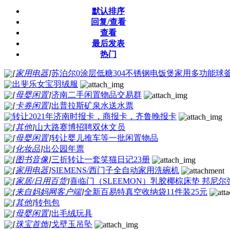
默认排序
回复/查看
查看
最后发表
热门
[
家用电器
]
苏泊尔0涂层低糖304不锈钢电饭煲家用多功能球
出斐乐女宝羽绒服
[
母婴闲置
]
济南二手闲置物品交易群
[
卡券闲置
]
出普拉斯矿泉水送水票
转让2021年济南时报卡，商报卡，齐鲁晚报卡
[
其他
]
山大路赛博招聘双休文员
[
母婴闲置
]
转让婴儿推车等一批闲置物品
[
化妆品
]
出公园年票
[
图书音像
]
三折转让一套笑猫日记23册
[
家用电器
]
SIEMENS/西门子全自动家用洗碗机
[
家居/日用百货
]
喜临门（SLEEMON）乳胶椰棕床垫 邦尼
[
来自妈妈网客户端
]
全新百易特真空收纳袋11件装25元
[
其他
]
转包包
[
母婴闲置
]
出毛绒玩具
[
珠宝首饰
]
戈壁玉吊坠