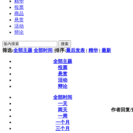
精华
投票
商品
悬赏
活动
辩论
搜索
筛选:
全部主题
全部时间
|
排序:
最后发表
|
精华
|
最新
全部主题
投票
悬赏
活动
辩论
全部时间
一天
两天
作者
回复/
一周
一个月
三个月