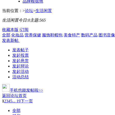
品牌根据地
当前位置：
>
论坛
>
生活闲置
生活闲置
今日:
0
主题:
565
收藏本版
|
订阅
全部
化妆品
营养保健
服饰鞋帽包
美食特产
数码产品
图书音像
发表新帖
发表帖子
发起投票
发起悬赏
发起辩论
发起活动
活动总结
手机也能发帖啦>>
返回论坛首页
1
2
3
4
5
... 19
下一页
全部