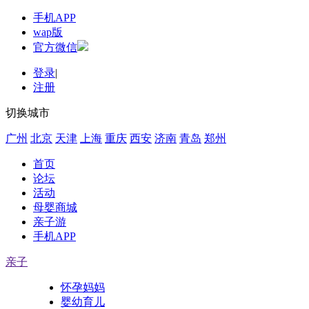
手机APP
wap版
官方微信
登录
|
注册
切换城市
广州
北京
天津
上海
重庆
西安
济南
青岛
郑州
首页
论坛
活动
母婴商城
亲子游
手机APP
亲子
怀孕妈妈
婴幼育儿