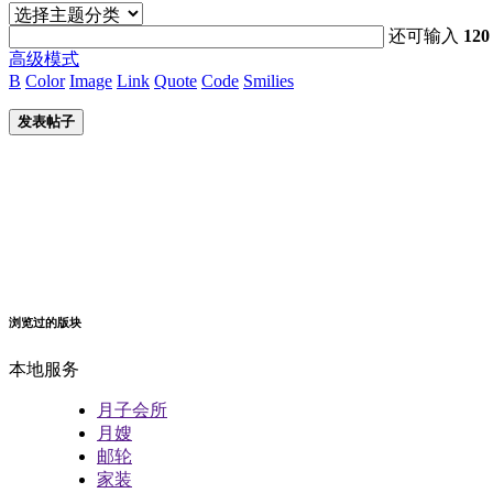
还可输入
120
高级模式
B
Color
Image
Link
Quote
Code
Smilies
发表帖子
浏览过的版块
本地服务
月子会所
月嫂
邮轮
家装