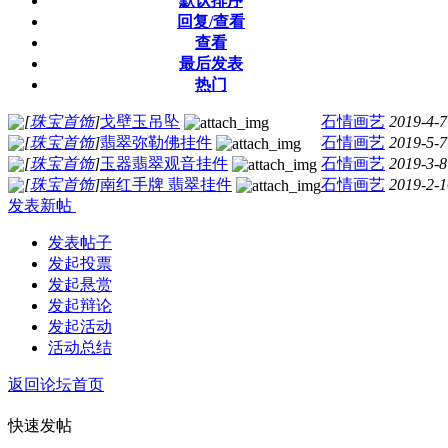
默认排序
回复/查看
查看
最后发表
热门
[
珠宝首饰
]
戈壁玉吊坠
石情画艺
2019-4-7
[
珠宝首饰
]
翡翠弥勒佛挂件
石情画艺
2019-5-7
[
珠宝首饰
]
玉器翡翠观音挂件
石情画艺
2019-3-8
[
珠宝首饰
]
南红手牌 翡翠挂件
石情画艺
2019-2-1
发表新帖
发表帖子
发起投票
发起悬赏
发起辩论
发起活动
活动总结
返回论坛首页
快速发帖