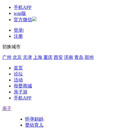
手机APP
wap版
官方微信
登录
|
注册
切换城市
广州
北京
天津
上海
重庆
西安
济南
青岛
郑州
首页
论坛
活动
母婴商城
亲子游
手机APP
亲子
怀孕妈妈
婴幼育儿