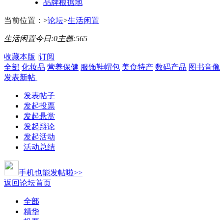
品牌根据地
当前位置：
>
论坛
>
生活闲置
生活闲置
今日:
0
主题:
565
收藏本版
|
订阅
全部
化妆品
营养保健
服饰鞋帽包
美食特产
数码产品
图书音像
发表新帖
发表帖子
发起投票
发起悬赏
发起辩论
发起活动
活动总结
手机也能发帖啦>>
返回论坛首页
全部
精华