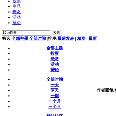
投票
商品
悬赏
活动
辩论
搜索
筛选:
全部主题
全部时间
|
排序:
最后发表
|
精华
|
最新
全部主题
投票
悬赏
活动
辩论
全部时间
一天
两天
作者
回复/
一周
一个月
三个月