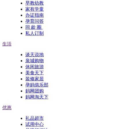
早教幼教
家有学童
办证指南
孕育问答
同 龄 圈
私人订制
生活
谈天说地
泉城购物
休闲旅游
美食天下
装修家居
孕妈俱乐部
妈网团购
妈网淘天下
优惠
礼品超市
试用中心