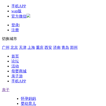
手机APP
wap版
官方微信
登录
|
注册
切换城市
广州
北京
天津
上海
重庆
西安
济南
青岛
郑州
首页
论坛
活动
母婴商城
亲子游
手机APP
亲子
怀孕妈妈
婴幼育儿