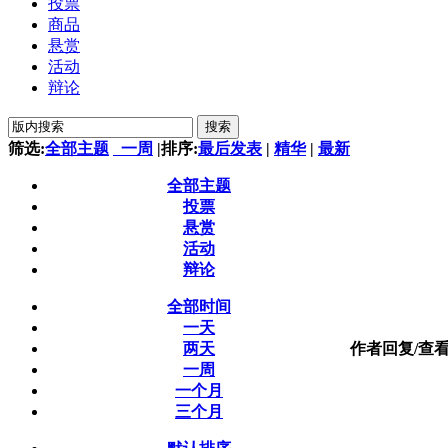
投票
商品
悬赏
活动
辩论
搜索
筛选:
全部主题
一周
|
排序:
最后发表
|
精华
|
最新
全部主题
投票
悬赏
活动
辩论
全部时间
一天
两天
作者
回复/查
一周
一个月
三个月