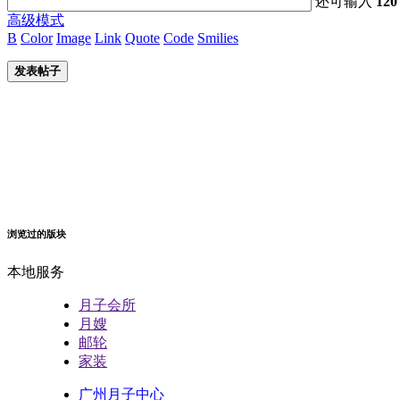
还可输入
120
高级模式
B
Color
Image
Link
Quote
Code
Smilies
发表帖子
浏览过的版块
本地服务
月子会所
月嫂
邮轮
家装
广州月子中心