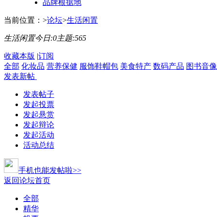
品牌根据地
当前位置：
>
论坛
>
生活闲置
生活闲置
今日:
0
主题:
565
收藏本版
|
订阅
全部
化妆品
营养保健
服饰鞋帽包
美食特产
数码产品
图书音像
发表新帖
发表帖子
发起投票
发起悬赏
发起辩论
发起活动
活动总结
手机也能发帖啦>>
返回论坛首页
全部
精华