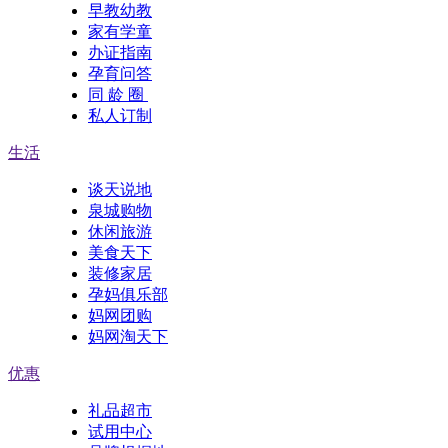
早教幼教
家有学童
办证指南
孕育问答
同 龄 圈
私人订制
生活
谈天说地
泉城购物
休闲旅游
美食天下
装修家居
孕妈俱乐部
妈网团购
妈网淘天下
优惠
礼品超市
试用中心