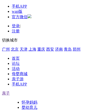
手机APP
wap版
官方微信
登录
|
注册
切换城市
广州
北京
天津
上海
重庆
西安
济南
青岛
郑州
首页
论坛
活动
母婴商城
亲子游
手机APP
亲子
怀孕妈妈
婴幼育儿