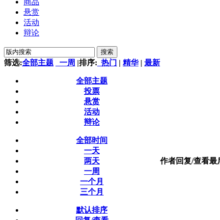
商品
悬赏
活动
辩论
搜索
筛选:
全部主题
一周
|
排序:
热门
|
精华
|
最新
全部主题
投票
悬赏
活动
辩论
全部时间
一天
两天
作者
回复/查看
最
一周
一个月
三个月
默认排序