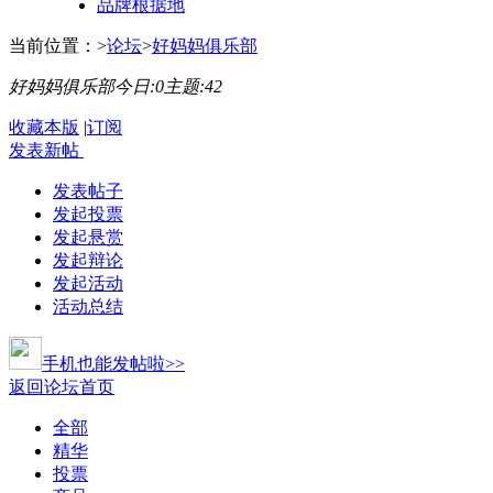
品牌根据地
当前位置：
>
论坛
>
好妈妈俱乐部
好妈妈俱乐部
今日:
0
主题:
42
收藏本版
|
订阅
发表新帖
发表帖子
发起投票
发起悬赏
发起辩论
发起活动
活动总结
手机也能发帖啦>>
返回论坛首页
全部
精华
投票