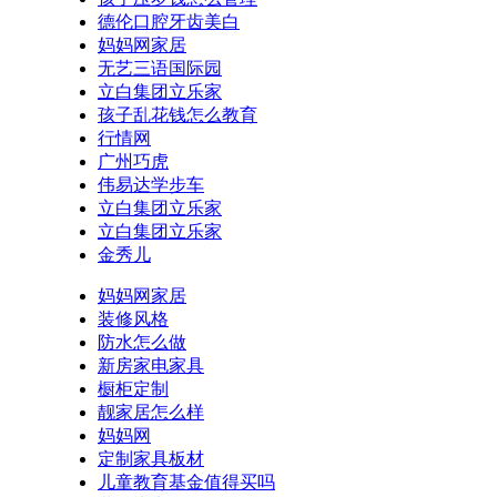
德伦口腔牙齿美白
妈妈网家居
无艺三语国际园
立白集团立乐家
孩子乱花钱怎么教育
行情网
广州巧虎
伟易达学步车
立白集团立乐家
立白集团立乐家
金秀儿
妈妈网家居
装修风格
防水怎么做
新房家电家具
橱柜定制
靓家居怎么样
妈妈网
定制家具板材
儿童教育基金值得买吗