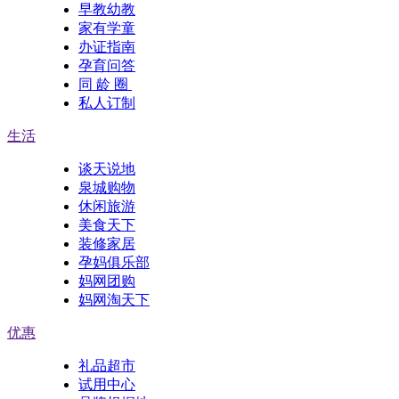
早教幼教
家有学童
办证指南
孕育问答
同 龄 圈
私人订制
生活
谈天说地
泉城购物
休闲旅游
美食天下
装修家居
孕妈俱乐部
妈网团购
妈网淘天下
优惠
礼品超市
试用中心