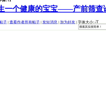
字体:
t
何生一个健康的宝宝——产前筛查诊断
T
帖子
|
查看作者所有帖子
|
发短消息
|
加为好友
|
字体大小:
t
育情况，从而建立起自己与宝宝的亲密联系，此时，按时产检尤
。对孕期合并症和并发症做到早期预防、早期发现，并及早采取
，胎位不正等，并予以纠正；有些虽不能纠正，亦可及时入院，
同的检查项目，因此宝妈要全面了解每个时间段应该做哪些检查