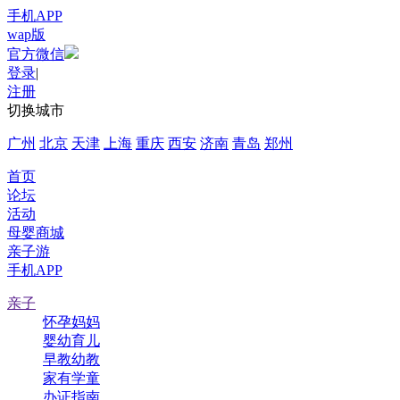
手机APP
wap版
官方微信
登录
|
注册
切换城市
广州
北京
天津
上海
重庆
西安
济南
青岛
郑州
首页
论坛
活动
母婴商城
亲子游
手机APP
亲子
怀孕妈妈
婴幼育儿
早教幼教
家有学童
办证指南