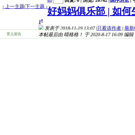
go
回复: 0 | 浏览: 20742
|
倒序浏览
|
‹ 上一主题
|
下一主题
›
好妈妈俱乐部 | 如
#
1
发表于 2018-11-19 13:07
|
只看该作者
|
最新
育儿资讯
本帖最后由 晴格格！ 于 2020-8-17 16:09 编辑
怀孕后，每位宝妈都想知道宝宝在肚子里的发
产检可以了解宝妈全部的妊娠过程和健康情况
育。
济南艾玛医院
济南艾玛妇产医
院
产前检查还可以发现一些异常情况如骨盆偏小
产前检查项目多且复杂，孕期的不同阶段有不
解产前检查，不要错过哦~