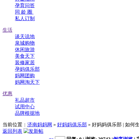
孕育问答
同 龄 圈
私人订制
生活
谈天说地
泉城购物
休闲旅游
美食天下
装修家居
孕妈俱乐部
妈网团购
妈网淘天下
优惠
礼品超市
试用中心
品牌根据地
当前位置：
济南妈妈网
»
好妈妈俱乐部
» 好妈妈俱乐部 | 
返回列表