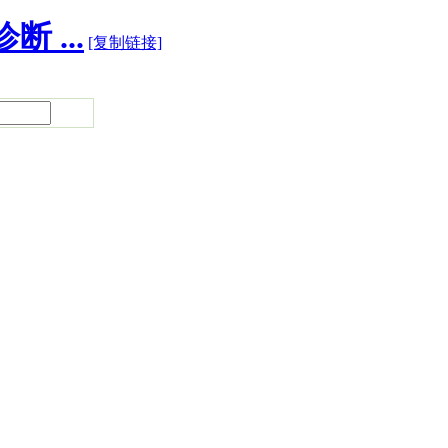
 ...
[复制链接]
为重要。宝妈应按时到医院产检，跟踪胎儿发育情况。
有效措施，尽可能避免病情发展，保障宝妈健康和胎儿正常发
并做到舒适分娩。
，应该注意什么。周三，来好妈妈俱乐部，将为宝妈们详细讲