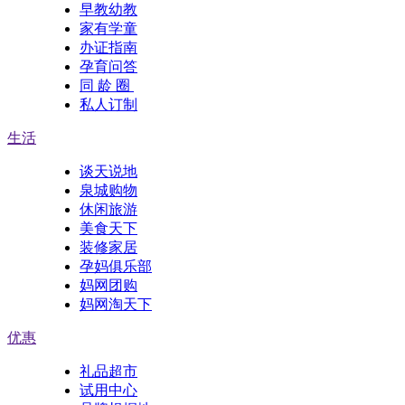
早教幼教
家有学童
办证指南
孕育问答
同 龄 圈
私人订制
生活
谈天说地
泉城购物
休闲旅游
美食天下
装修家居
孕妈俱乐部
妈网团购
妈网淘天下
优惠
礼品超市
试用中心