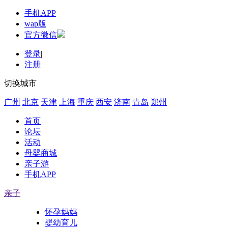
手机APP
wap版
官方微信
登录
|
注册
切换城市
广州
北京
天津
上海
重庆
西安
济南
青岛
郑州
首页
论坛
活动
母婴商城
亲子游
手机APP
亲子
怀孕妈妈
婴幼育儿