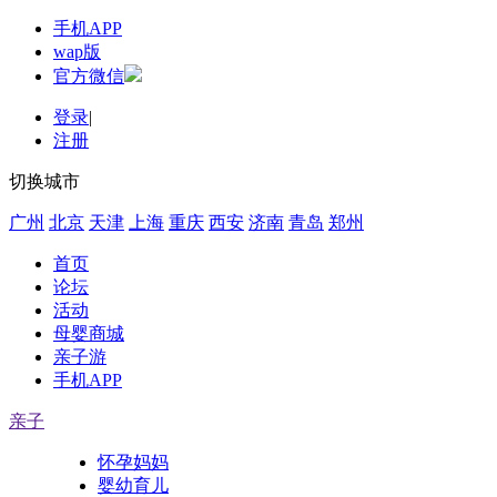
手机APP
wap版
官方微信
登录
|
注册
切换城市
广州
北京
天津
上海
重庆
西安
济南
青岛
郑州
首页
论坛
活动
母婴商城
亲子游
手机APP
亲子
怀孕妈妈
婴幼育儿