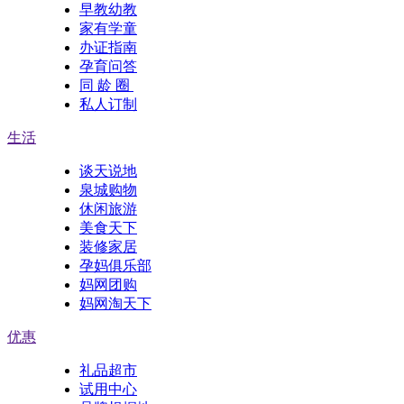
早教幼教
家有学童
办证指南
孕育问答
同 龄 圈
私人订制
生活
谈天说地
泉城购物
休闲旅游
美食天下
装修家居
孕妈俱乐部
妈网团购
妈网淘天下
优惠
礼品超市
试用中心