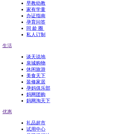
早教幼教
家有学童
办证指南
孕育问答
同 龄 圈
私人订制
生活
谈天说地
泉城购物
休闲旅游
美食天下
装修家居
孕妈俱乐部
妈网团购
妈网淘天下
优惠
礼品超市
试用中心