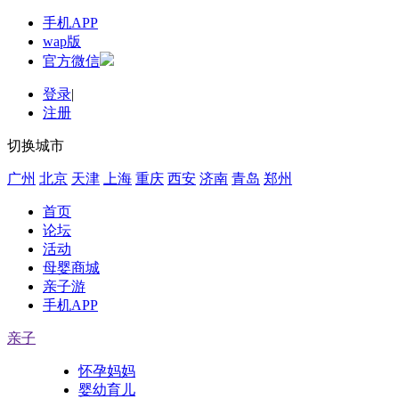
手机APP
wap版
官方微信
登录
|
注册
切换城市
广州
北京
天津
上海
重庆
西安
济南
青岛
郑州
首页
论坛
活动
母婴商城
亲子游
手机APP
亲子
怀孕妈妈
婴幼育儿