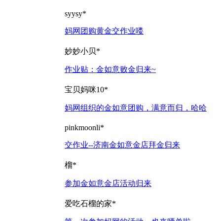
syysy*
妈网团购黄金交作业喽
妙妙小贝*
作业贴：金如意败金归来~
宝贝妈咪10*
妈网组织的金如意团购，满意而归，哈哈
pinkmoonli*
交作业--济南金如意金店拜金归来
榴*
参加金如意金店活动归来
爱吃石榴的家*