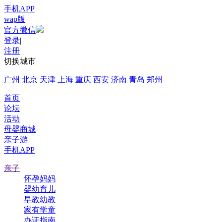
手机APP
wap版
官方微信
登录
|
注册
切换城市
广州
北京
天津
上海
重庆
西安
济南
青岛
郑州
首页
论坛
活动
母婴商城
亲子游
手机APP
亲子
怀孕妈妈
婴幼育儿
早教幼教
家有学童
办证指南