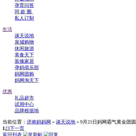
孕育问答
同 龄 圈
私人订制
生活
谈天说地
泉城购物
休闲旅游
美食天下
装修家居
孕妈俱乐部
妈网团购
妈网淘天下
优惠
礼品超市
试用中心
品牌根据地
当前位置：
济南妈妈网
»
谈天说地
» 9月21日妈网霸气黄金
1
2
3
下一页
返回列表