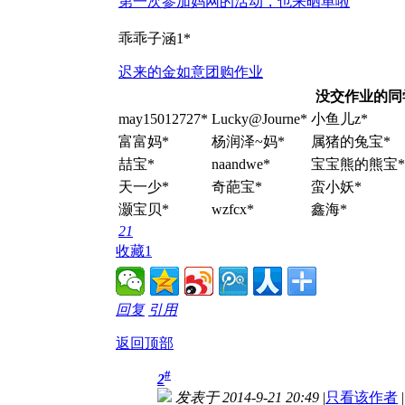
第一次参加妈网的活动，也来晒单啦
乖乖子涵1*
迟来的金如意团购作业
没交作业的同
may15012727*
Lucky@Journe*
小鱼儿z*
富富妈*
杨润泽~妈*
属猪的兔宝*
喆宝*
naandwe*
宝宝熊的熊宝*
天一少*
奇葩宝*
蛮小妖*
灏宝贝*
wzfcx*
鑫海*
2
1
收藏
1
回复
引用
返回顶部
#
2
发表于 2014-9-21 20:49
|
只看该作者
|