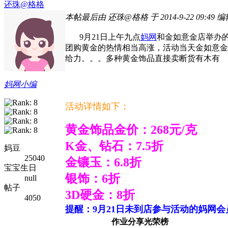
还珠@格格
本帖最后由 还珠@格格 于 2014-9-22 09:49 编
9月21日上午九点
妈网
和金如意金店举办
团购黄金的热情相当高涨，活动当天金如意金店
给力。。。多种黄金饰品直接卖断货有木有
妈网小编
活动详情如下：
黄金饰品金价：268元/克
K金、钻石：7.5折
妈豆
25040
金镶玉：6.8折
宝宝生日
银饰：6折
null
帖子
3D硬金：8折
4050
提醒：9月21日未到店参与活动的妈网会
作业分享光荣榜