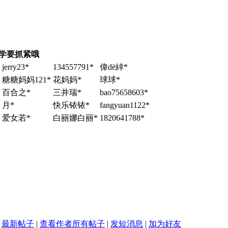
学要抓紧哦
jerry23*
134557791*
偉dё緈*
糖糖妈妈121*
花妈妈*
球球*
百合之*
三井瑞*
bao75658603*
月*
快乐铱铱*
fangyuan1122*
爱女若*
白丽娜白丽*
1820641788*
最新帖子
|
查看作者所有帖子
|
发短消息
|
加为好友