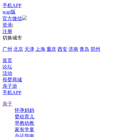
手机APP
wap版
官方微信
登录
|
注册
切换城市
广州
北京
天津
上海
重庆
西安
济南
青岛
郑州
首页
论坛
活动
母婴商城
亲子游
手机APP
亲子
怀孕妈妈
婴幼育儿
早教幼教
家有学童
办证指南