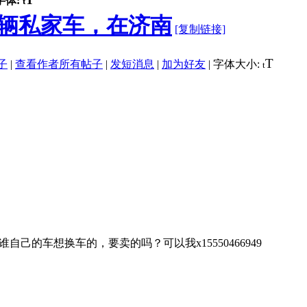
字体:
t
辆私家车，在济南
[复制链接]
T
子
|
查看作者所有帖子
|
发短消息
|
加为好友
|
字体大小:
t
己的车想换车的，要卖的吗？可以我x15550466949