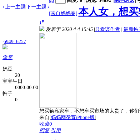
go
回复: 0 | 浏览: 34892
|
倒序浏览
|
‹ 上一主题
|
下一主题
›
本人女，想买
[来自妈妈圈]
#
1
发表于 2020-4-4 15:45
|
只看该作者
|
最新帖
|6949_6257
游客
妈豆
20
宝宝生日
0000-00-00
帖子
0
想买辆私家车，不想车买市场的太贵了，你们谁自
来自[
妈妈网孕育iPhone版
]
收藏
0
回复
引用