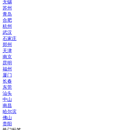
无锡
苏州
青岛
合肥
杭州
武汉
石家庄
郑州
天津
南京
昆明
福州
厦门
长春
东莞
汕头
中山
南昌
哈尔滨
佛山
贵阳
热门标签