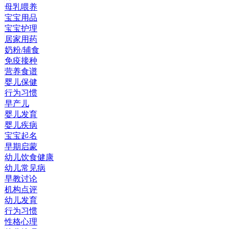
母乳喂养
宝宝用品
宝宝护理
居家用药
奶粉/辅食
免疫接种
营养食谱
婴儿保健
行为习惯
早产儿
婴儿发育
婴儿疾病
宝宝起名
早期启蒙
幼儿饮食健康
幼儿常见病
早教讨论
机构点评
幼儿发育
行为习惯
性格心理