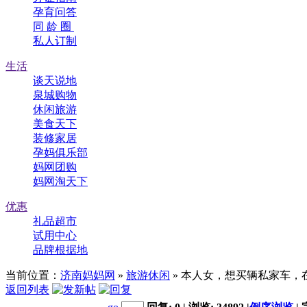
孕育问答
同 龄 圈
私人订制
生活
谈天说地
泉城购物
休闲旅游
美食天下
装修家居
孕妈俱乐部
妈网团购
妈网淘天下
优惠
礼品超市
试用中心
品牌根据地
当前位置：
济南妈妈网
»
旅游休闲
» 本人女，想买辆私家车，
返回列表