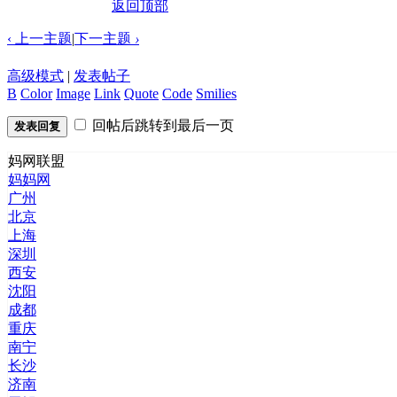
返回顶部
‹ 上一主题
|
下一主题
›
高级模式
|
发表帖子
B
Color
Image
Link
Quote
Code
Smilies
回帖后跳转到最后一页
发表回复
妈网联盟
妈妈网
广州
北京
上海
深圳
西安
沈阳
成都
重庆
南宁
长沙
济南