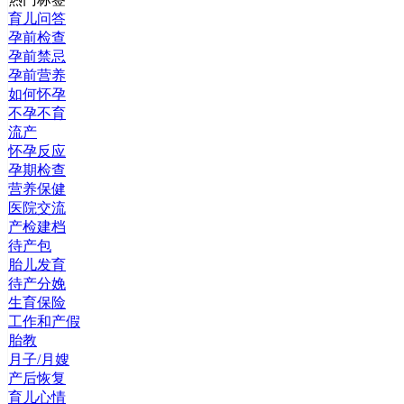
育儿问答
孕前检查
孕前禁忌
孕前营养
如何怀孕
不孕不育
流产
怀孕反应
孕期检查
营养保健
医院交流
产检建档
待产包
胎儿发育
待产分娩
生育保险
工作和产假
胎教
月子/月嫂
产后恢复
育儿心情