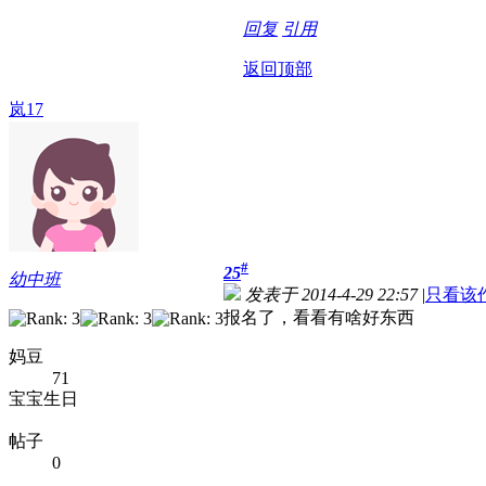
回复
引用
返回顶部
岚17
#
25
幼中班
发表于 2014-4-29 22:57
|
只看该
报名了，看看有啥好东西
妈豆
71
宝宝生日
帖子
0