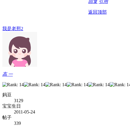
回复
引用
返回顶部
我是老邢2
高 一
妈豆
3129
宝宝生日
2011-05-24
帖子
339