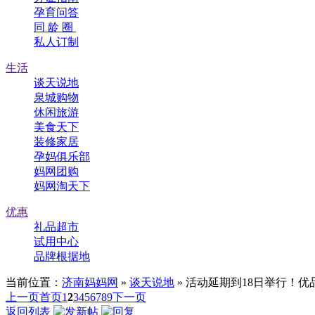
孕育问答
同 龄 圈
私人订制
生活
谈天说地
泉城购物
休闲旅游
美食天下
装修家居
孕妈俱乐部
妈网团购
妈网淘天下
优惠
礼品超市
试用中心
品牌根据地
当前位置：
济南妈妈网
»
谈天说地
» 活动延期到18日举行！优
上一页
首页
1
2
3
4
5
6
7
8
9
下一页
返回列表