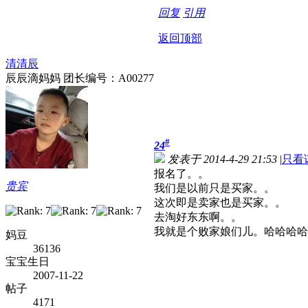
回复
引用
返回顶部
清清辰
辰辰滴妈妈 团长编号：A00277
#
24
发表于 2014-4-29 21:53
|
只看
报名了。。
贵宾
我们是以前只是买家。。
这次即是卖家也是买家。。
去淘好东东啊。。
我就是个败家娘们儿。哈哈哈哈
妈豆
36136
宝宝生日
2007-11-22
帖子
4171