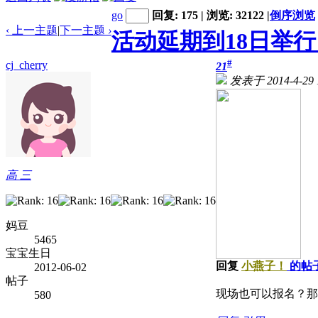
go
回复: 175 | 浏览: 32122
|
倒序浏览
‹ 上一主题
|
下一主题
›
活动延期到18日举行！
#
cj_cherry
21
发表于 2014-4-29 
高 三
妈豆
5465
宝宝生日
回复
小燕子！
的帖
2012-06-02
帖子
现场也可以报名？那
580