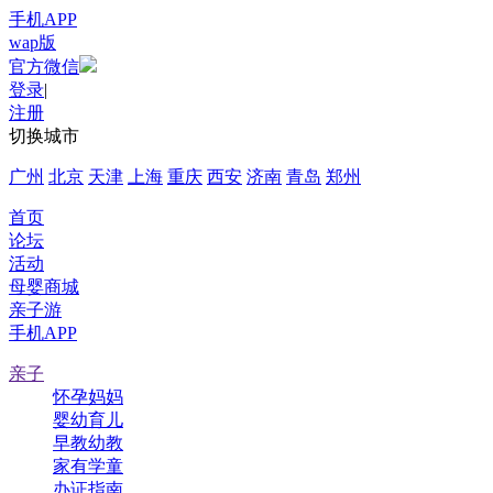
手机APP
wap版
官方微信
登录
|
注册
切换城市
广州
北京
天津
上海
重庆
西安
济南
青岛
郑州
首页
论坛
活动
母婴商城
亲子游
手机APP
亲子
怀孕妈妈
婴幼育儿
早教幼教
家有学童
办证指南