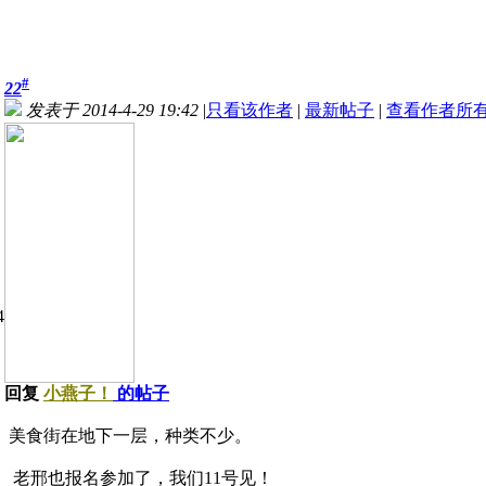
#
22
发表于 2014-4-29 19:42
|
只看该作者
|
最新帖子
|
查看作者所
回复
小燕子！
的帖子
美食街在地下一层，种类不少。
老邢也报名参加了，我们11号见！