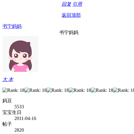
回复
引用
返回顶部
书宁妈妈
书宁妈妈
大 本
妈豆
5533
宝宝生日
2011-04-16
帖子
2820