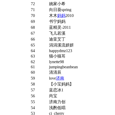
72
姚家小希
71
向日葵spring
70
木木
妈妈
2010
69
书宁妈妈
68
蓝精灵-2011
67
飞儿若溪
66
迪亚艾丁
65
涓涓溪流妍妍
64
happydmz123
63
猫小猫耳
62
lynette98
61
jumpingbeanbean
60
清清辰
59
love
济南
58
【小宝妈妈】
57
蓝恋冰1
56
尚宝
55
济南力创
54
浅酌低唱
53
cj_cherry