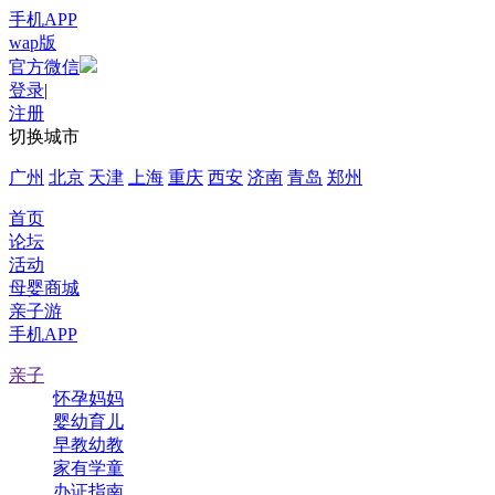
手机APP
wap版
官方微信
登录
|
注册
切换城市
广州
北京
天津
上海
重庆
西安
济南
青岛
郑州
首页
论坛
活动
母婴商城
亲子游
手机APP
亲子
怀孕妈妈
婴幼育儿
早教幼教
家有学童
办证指南