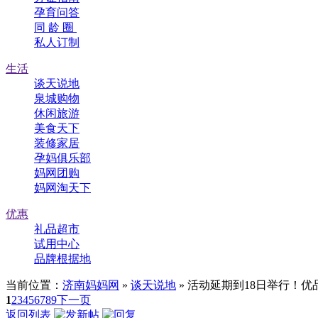
孕育问答
同 龄 圈
私人订制
生活
谈天说地
泉城购物
休闲旅游
美食天下
装修家居
孕妈俱乐部
妈网团购
妈网淘天下
优惠
礼品超市
试用中心
品牌根据地
当前位置：
济南妈妈网
»
谈天说地
» 活动延期到18日举行！优
1
2
3
4
5
6
7
8
9
下一页
返回列表