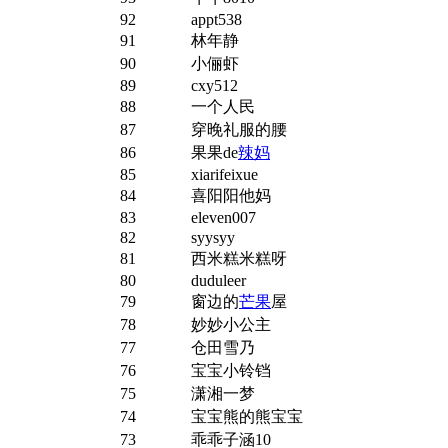
92
appt538
91
林年静
90
小俪虾
89
cxy512
88
一个人民
87
穿晚礼服的腰
86
果果de
辣妈
85
xiarifeixue
84
喜阳阳他妈
83
eleven007
82
syysyy
81
西米糕米糕呀
80
duduleer
79
窗边的
芒果
屋
78
妙妙小公主
77
仓田雪乃
76
宝宝小铃铛
75
潇湘一梦
74
宝宝熊的熊宝宝
73
乖乖子涵10