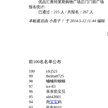
优品汇奥特莱斯购物广场正门门前广场
报名统计:
已通过：215 人 / 共报名：267 人
本帖最后由 小燕子！ 于 2014-5-12 11:44 编辑
前100名名单公布
100
yfcj521
99
thelma0725
98
蛐蛐和蝈蝈
97
ice-83
96
亲亲奕宝贝
95
alei43001
94
尧
宝宝
妈
93
牛牛8010