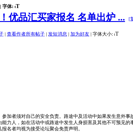
T
|
字体:
t
优品汇买家报名 名单出炉 ...
[
T
子
|
查看作者所有帖子
|
发短消息
|
加为好友
|
字体大小:
t
，参加者须对自己的安全负责。路途中及活动中如果发生意外事
为能力人，如在活动中或路途中发生人身损害及其他不可预见的
凡报名者均视为接受论坛聚会免责声明。