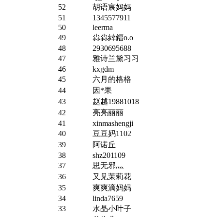
52
胡语宸妈妈
51
1345577911
50
leerma
49
尛尛緈鍢o.o
48
2930695688
47
雅诗兰黛习习
46
kxgdm
45
六月的格格
44
因*果
43
赵越19881018
42
亮亮丽丽
41
xinmashengji
40
豆豆妈1102
39
阿诺丘
38
shz201109
37
思无邪灬
36
又见茉莉花
35
爽爽滴妈妈
34
linda7659
33
水晶小叶子